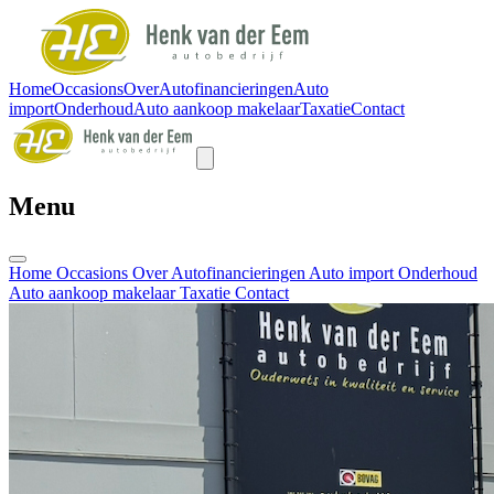
Home
Occasions
Over
Autofinancieringen
Auto
import
Onderhoud
Auto aankoop makelaar
Taxatie
Contact
Menu
Home
Occasions
Over
Autofinancieringen
Auto import
Onderhoud
Auto aankoop makelaar
Taxatie
Contact