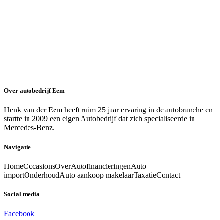
Over autobedrijf Eem
Henk van der Eem heeft ruim 25 jaar ervaring in de autobranche en
startte in 2009 een eigen Autobedrijf dat zich specialiseerde in
Mercedes-Benz.
Navigatie
Home
Occasions
Over
Autofinancieringen
Auto
import
Onderhoud
Auto aankoop makelaar
Taxatie
Contact
Social media
Facebook