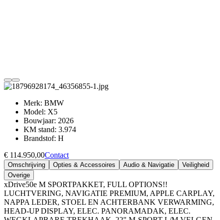
Merk:
BMW
Model:
X5
Bouwjaar:
2026
KM stand:
3.974
Brandstof:
H
€ 114.950,00
Contact
Omschrijving
Opties & Accessoires
Audio & Navigatie
Veiligheid
Overige
xDrive50e M SPORTPAKKET, FULL OPTIONS!!
LUCHTVERING, NAVIGATIE PREMIUM, APPLE CARPLAY,
NAPPA LEDER, STOEL EN ACHTERBANK VERWARMING,
HEAD-UP DISPLAY, ELEC. PANORAMADAK, ELEC.
WEGKLAPBARE TREKHAAK, 22" M-SPORT L/M VELGEN,