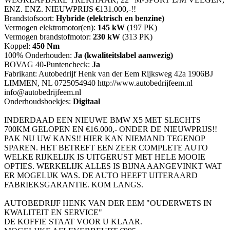
ENZ. ENZ. NIEUWPRIJS €131.000,-!!
Brandstofsoort:
Hybride (elektrisch en benzine)
Vermogen elektromotor(en):
145 kW
(197 PK)
Vermogen brandstofmotor:
230 kW
(313 PK)
Koppel:
450 Nm
100% Onderhouden:
Ja (kwaliteitslabel aanwezig)
BOVAG 40-Puntencheck:
Ja
Fabrikant: Autobedrijf Henk van der Eem Rijksweg 42a 1906BJ
LIMMEN, NL 0725054940 http://www.autobedrijfeem.nl
info@autobedrijfeem.nl
Onderhoudsboekjes:
Digitaal
INDERDAAD EEN NIEUWE BMW X5 MET SLECHTS
700KM GELOPEN EN €16.000,- ONDER DE NIEUWPRIJS!!
PAK NU UW KANS!! HIER KAN NIEMAND TEGENOP
SPAREN. HET BETREFT EEN ZEER COMPLETE AUTO
WELKE RIJKELIJK IS UITGERUST MET HELE MOOIE
OPTIES. WERKELIJK ALLES IS BIJNA AANGEVINKT WAT
ER MOGELIJK WAS. DE AUTO HEEFT UITERAARD
FABRIEKSGARANTIE. KOM LANGS.
AUTOBEDRIJF HENK VAN DER EEM "OUDERWETS IN
KWALITEIT EN SERVICE"
DE KOFFIE STAAT VOOR U KLAAR.