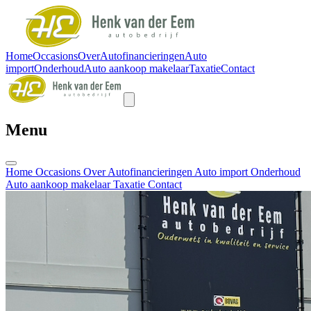
Home
Occasions
Over
Autofinancieringen
Auto
import
Onderhoud
Auto aankoop makelaar
Taxatie
Contact
Menu
Home
Occasions
Over
Autofinancieringen
Auto import
Onderhoud
Auto aankoop makelaar
Taxatie
Contact