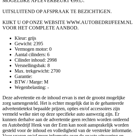
MOGELIJKE AFLEVERBEURT €995,-.
UITSLUITEND OP AFSPRAAK TE BEZICHTIGEN.
KIJKT U OP ONZE WEBSITE WWW.AUTOBEDRIJFEEM.NL
VOOR HET COMPLETE AANBOD.
Kleur:
grijs
Gewicht:
2395
Vermogen motor:
0
Aantal cilinders:
6
Cilinder inhoud:
2998
Versnellingsbak:
8
Max. trekgewicht:
2700
Garantie:
BTW / Marge:
M
Wegenbelasting:
-
Deze advertentie en de inhoud ervan is met de grootst mogelijke
zorg samengesteld. Het is echter mogelijk dat in de gehanteerde
advertentietekst bepaalde prijzen, opties en/of accessoires zijn
vermeld welke niet op deze specifieke auto aanwezig zijn. Er
kunnen derhalve aan de advertentie geen rechten worden ontleend
en Autobedrijf Henk van der Eem kan nooit aansprakelijk worden
gesteld voor de inhoud en volledigheid van de verstrekte informatie.
Voor vragen en/of meer informatie over de exacte uitvoering en